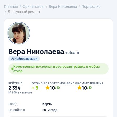
Главная
Фрилансеры
Вера Николаева
Портфолио
Доступный ремонт
Вера Николаева
›
retsam
Нейросаммари
Качественная векторная и растровая графика в любом
стиле.
РЕЙТИНГ
ОТЗЫВЫ
ПРОФЕССИОНАЛИЗМ
КОММУНИКАЦИЯ
2 394
9
10
10
/10
/10
№ 849 в каталоге
Город
Керчь
На сайте с
2012 года