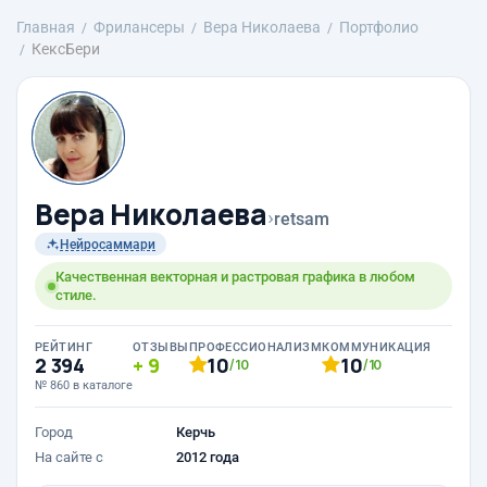
Главная
Фрилансеры
Вера Николаева
Портфолио
КексБери
Вера Николаева
›
retsam
Нейросаммари
Качественная векторная и растровая графика в любом
стиле.
РЕЙТИНГ
ОТЗЫВЫ
ПРОФЕССИОНАЛИЗМ
КОММУНИКАЦИЯ
2 394
9
10
10
/10
/10
№ 860 в каталоге
Город
Керчь
На сайте с
2012 года