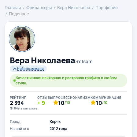
Главная
Фрилансеры
Вера Николаева
Портфолио
Подворье
Вера Николаева
›
retsam
Нейросаммари
Качественная векторная и растровая графика в любом
стиле.
РЕЙТИНГ
ОТЗЫВЫ
ПРОФЕССИОНАЛИЗМ
КОММУНИКАЦИЯ
2 394
9
10
10
/10
/10
№ 849 в каталоге
Город
Керчь
На сайте с
2012 года