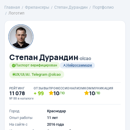
Главная
Фрилансеры
Степан Дурандин
Портфолио
Логотип
Степан Дурандин
›
olcao
Паспорт верифицирован
Нейросаммари
UX/UI/AI. Telegram @olcao
РЕЙТИНГ
ОТЗЫВЫ
ПРОФЕССИОНАЛИЗМ
КОММУНИКАЦИЯ
11 078
99
10
10
/10
/10
№ 88 в каталоге
Город
Краснодар
Опыт работы
11 лет
На сайте с
2016 года