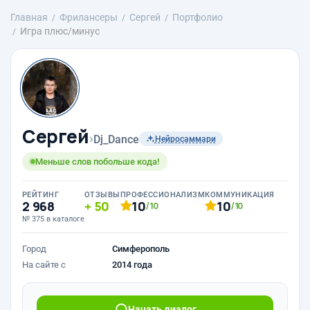
Главная
Фрилансеры
Сергей
Портфолио
Игра плюс/минус
Сергей
›
Dj_Dance
Нейросаммари
Меньше слов побольше кода!
РЕЙТИНГ
ОТЗЫВЫ
ПРОФЕССИОНАЛИЗМ
КОММУНИКАЦИЯ
2 968
50
10
10
/10
/10
№ 375 в каталоге
Город
Симферополь
На сайте с
2014 года
Начать диалог