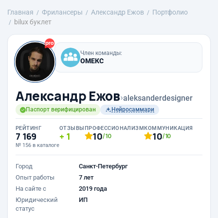
Главная
Фрилансеры
Александр Ежов
Портфолио
bilux буклет
Член команды:
ОМЕКС
Александр Ежов
›
aleksanderdesigner
Паспорт верифицирован
Нейросаммари
РЕЙТИНГ
ОТЗЫВЫ
ПРОФЕССИОНАЛИЗМ
КОММУНИКАЦИЯ
7 169
1
10
10
/10
/10
№ 156 в каталоге
Город
Санкт-Петербург
Опыт работы
7 лет
На сайте с
2019 года
Юридический
ИП
статус