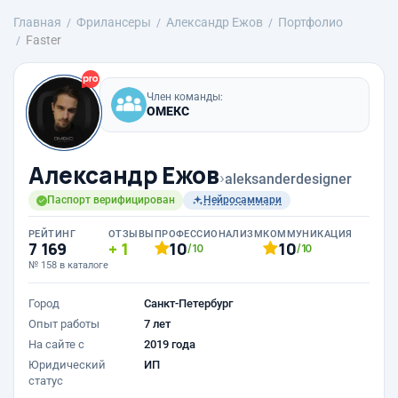
Главная
Фрилансеры
Александр Ежов
Портфолио
Faster
Член команды:
ОМЕКС
Александр Ежов
›
aleksanderdesigner
Паспорт верифицирован
Нейросаммари
РЕЙТИНГ
ОТЗЫВЫ
ПРОФЕССИОНАЛИЗМ
КОММУНИКАЦИЯ
7 169
1
10
10
/10
/10
№ 158 в каталоге
Город
Санкт-Петербург
Опыт работы
7 лет
На сайте с
2019 года
Юридический
ИП
статус