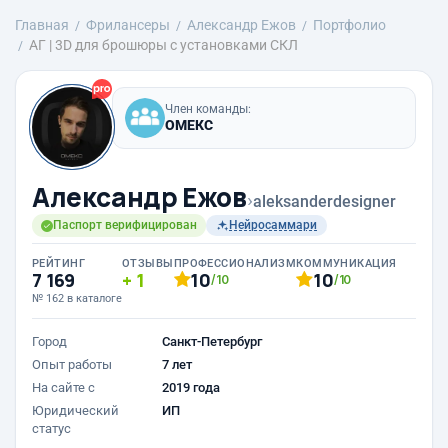
Главная
Фрилансеры
Александр Ежов
Портфолио
АГ | 3D для брошюры с установками СКЛ
Член команды:
ОМЕКС
Александр Ежов
›
aleksanderdesigner
Паспорт верифицирован
Нейросаммари
РЕЙТИНГ
ОТЗЫВЫ
ПРОФЕССИОНАЛИЗМ
КОММУНИКАЦИЯ
7 169
1
10
10
/10
/10
№ 162 в каталоге
Город
Санкт-Петербург
Опыт работы
7 лет
На сайте с
2019 года
Юридический
ИП
статус