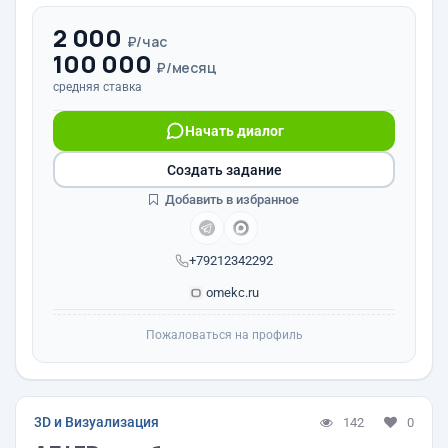
2 000
₽/час
100 000
₽/месяц
средняя ставка
Начать диалог
Создать задание
Добавить в избранное
+79212342292
omekc.ru
Пожаловаться на профиль
3D и Визуализация
142
0