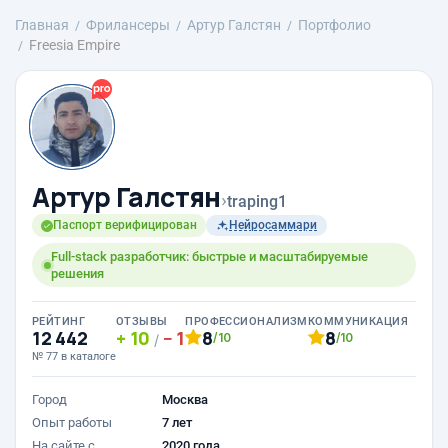
Главная
Фрилансеры
Артур Галстян
Портфолио
Freesia Empire
Артур Галстян
›
traping1
Паспорт верифицирован
Нейросаммари
Full-stack разработчик: быстрые и масштабируемые
решения
РЕЙТИНГ
ОТЗЫВЫ
ПРОФЕССИОНАЛИЗМ
КОММУНИКАЦИЯ
12 442
10
1
8
8
/10
/10
/
№ 77 в каталоге
Город
Москва
Опыт работы
7 лет
На сайте с
2020 года