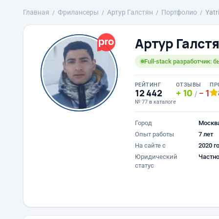
Главная
Фрилансеры
Артур Галстян
Портфолио
Yatr
Артур Галст
Full-stack разработчик
РЕЙТИНГ
ОТЗЫВЫ
ПР
12 442
10
1
/
№ 77 в каталоге
Город
Москв
Опыт работы
7 лет
На сайте с
2020 г
Юридический
Частно
статус