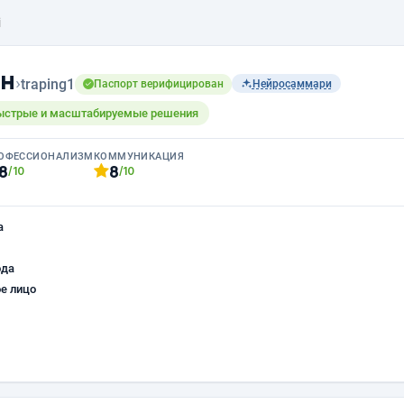
i
ян
›
traping1
Паспорт верифицирован
Нейросаммари
: быстрые и масштабируемые решения
ОФЕССИОНАЛИЗМ
КОММУНИКАЦИЯ
8
8
/10
/10
а
ода
е лицо