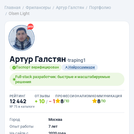
Главная
Фрилансеры
Артур Галстян
Портфолио
Olsen Light
Артур Галстян
›
traping1
Паспорт верифицирован
Нейросаммари
Full-stack разработчик: быстрые и масштабируемые
решения
РЕЙТИНГ
ОТЗЫВЫ
ПРОФЕССИОНАЛИЗМ
КОММУНИКАЦИЯ
12 442
10
1
8
8
/10
/10
/
№ 75 в каталоге
Город
Москва
Опыт работы
7 лет
На сайте с
2020 года