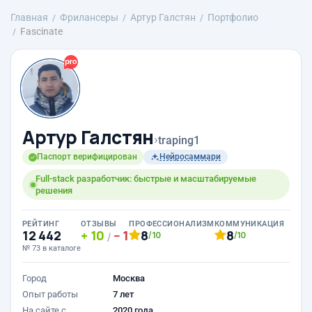
Главная
Фрилансеры
Артур Галстян
Портфолио
Fascinate
Артур Галстян
›
traping1
Паспорт верифицирован
Нейросаммари
Full-stack разработчик: быстрые и масштабируемые
решения
РЕЙТИНГ
ОТЗЫВЫ
ПРОФЕССИОНАЛИЗМ
КОММУНИКАЦИЯ
12 442
10
1
8
8
/10
/10
/
№ 73 в каталоге
Город
Москва
Опыт работы
7 лет
На сайте с
2020 года