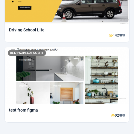
Driving School Lite
142
0
ВЕБ-РАЗРАБОТКА И IT
test from figma
92
0