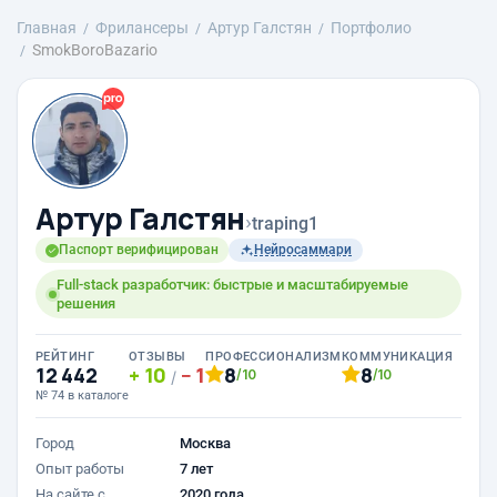
Главная
Фрилансеры
Артур Галстян
Портфолио
SmokBoroBazario
Артур Галстян
›
traping1
Паспорт верифицирован
Нейросаммари
Full-stack разработчик: быстрые и масштабируемые
решения
РЕЙТИНГ
ОТЗЫВЫ
ПРОФЕССИОНАЛИЗМ
КОММУНИКАЦИЯ
12 442
10
1
8
8
/10
/10
/
№ 74 в каталоге
Город
Москва
Опыт работы
7 лет
На сайте с
2020 года