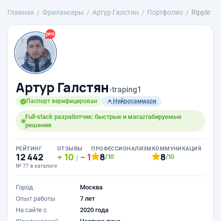
Главная
Фрилансеры
Артур Галстян
Портфолио
Ripple
Артур Галстян
›
traping1
Паспорт верифицирован
Нейросаммари
Full-stack разработчик: быстрые и масштабируемые
решения
РЕЙТИНГ
ОТЗЫВЫ
ПРОФЕССИОНАЛИЗМ
КОММУНИКАЦИЯ
12 442
10
1
8
8
/10
/10
/
№ 77 в каталоге
Город
Москва
Опыт работы
7 лет
На сайте с
2020 года