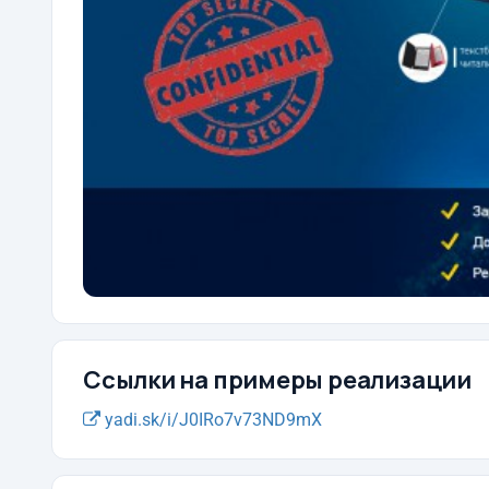
Ссылки на примеры реализации
yadi.sk/i/J0IRo7v73ND9mX