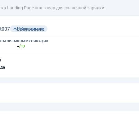
ка Landing Page под товар для солнечной зарядки:
t007
Нейросаммари
ОНАЛИЗМ
КОММУНИКАЦИЯ
-
/10
а
ода