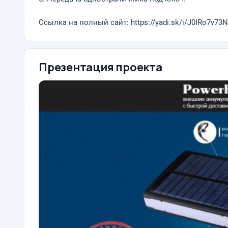
Ссылка на полный сайт: https://yadi.sk/i/J0IRo7v7
Презентация проекта