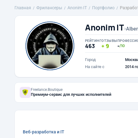
Главная
Фрилансеры
Anonim IT
Портфолио
Разработ
Anonim IT
›
Alber
РЕЙТИНГ
ОТЗЫВЫ
ПРОФЕССИ
463
9
-
/10
Город
Москв
На сайте с
2014 г
Freelance.Boutique
Премиум-сервис для лучших исполнителей
Веб-разработка и IT