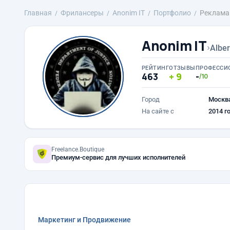
Главная
Фрилансеры
Anonim IT
Портфолио
Реклама 
Anonim IT
›
Alber
РЕЙТИНГ
ОТЗЫВЫ
ПРОФЕССИ
463
9
-
/10
Город
Москв
На сайте с
2014 г
Freelance.Boutique
Премиум-сервис для лучших исполнителей
Маркетинг и Продвижение