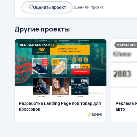
♡
Оценить проект
Оценили проект:
Другие проекты
ВЕБ-РАЗРАБОТКА И IT
МАРКЕТИНГ
Разработка Landing Page под товар для
Реклама Я
кроссовок
авто
63
0