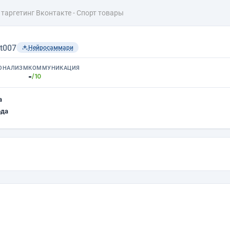
таргетинг Вконтакте - Спорт товары
t007
Нейросаммари
ОНАЛИЗМ
КОММУНИКАЦИЯ
-
/10
а
ода