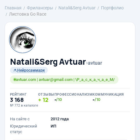
Главная
Фрилансеры
Natali&Serg Avtuar
Портфолио
Листовка Go Race
Natali&Serg Avtuar
›
avtuar
Нейросаммари
avtuar.com | avtuar@gmail.com | \Р_а_с_к_а_ч_а_е_М/
РЕЙТИНГ
ОТЗЫВЫ
ПРОФЕССИОНАЛИЗМ
КОММУНИКАЦИЯ
3 168
12
-
-
/10
/10
№ 772 в каталоге
На сайте с
2012 года
Юридический
ИП
статус