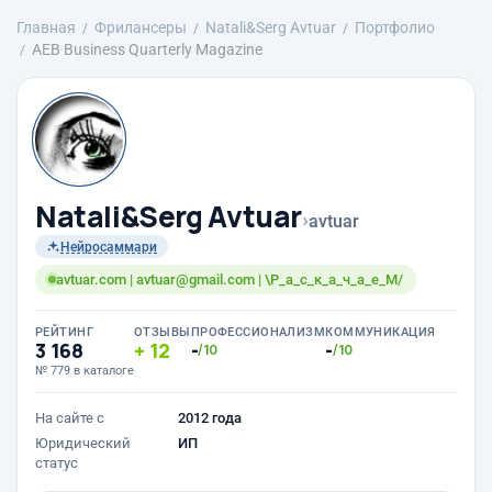
Главная
Фрилансеры
Natali&Serg Avtuar
Портфолио
AEB Business Quarterly Magazine
Natali&Serg Avtuar
›
avtuar
Нейросаммари
avtuar.com | avtuar@gmail.com | \Р_а_с_к_а_ч_а_е_М/
РЕЙТИНГ
ОТЗЫВЫ
ПРОФЕССИОНАЛИЗМ
КОММУНИКАЦИЯ
3 168
12
-
-
/10
/10
№ 779 в каталоге
На сайте с
2012 года
Юридический
ИП
статус