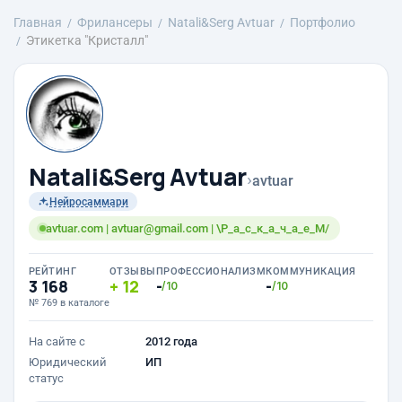
Главная
Фрилансеры
Natali&Serg Avtuar
Портфолио
Этикетка "Кристалл"
Natali&Serg Avtuar
›
avtuar
Нейросаммари
avtuar.com | avtuar@gmail.com | \Р_а_с_к_а_ч_а_е_М/
РЕЙТИНГ
ОТЗЫВЫ
ПРОФЕССИОНАЛИЗМ
КОММУНИКАЦИЯ
3 168
12
-
-
/10
/10
№ 769 в каталоге
На сайте с
2012 года
Юридический
ИП
статус