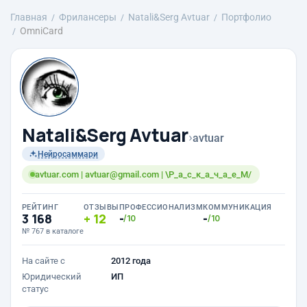
Главная
Фрилансеры
Natali&Serg Avtuar
Портфолио
OmniCard
Natali&Serg Avtuar
›
avtuar
Нейросаммари
avtuar.com | avtuar@gmail.com | \Р_а_с_к_а_ч_а_е_М/
РЕЙТИНГ
ОТЗЫВЫ
ПРОФЕССИОНАЛИЗМ
КОММУНИКАЦИЯ
3 168
12
-
-
/10
/10
№ 767 в каталоге
На сайте с
2012 года
Юридический
ИП
статус