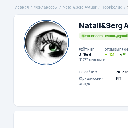
Главная
Фрилансеры
Natali&Serg Avtuar
Портфолио
Natali&Serg 
avtuar.com | avtuar@gmai
РЕЙТИНГ
ОТЗЫВЫ
ПРО
3 168
12
-
/10
№ 777 в каталоге
На сайте с
2012 г
Юридический
ИП
статус