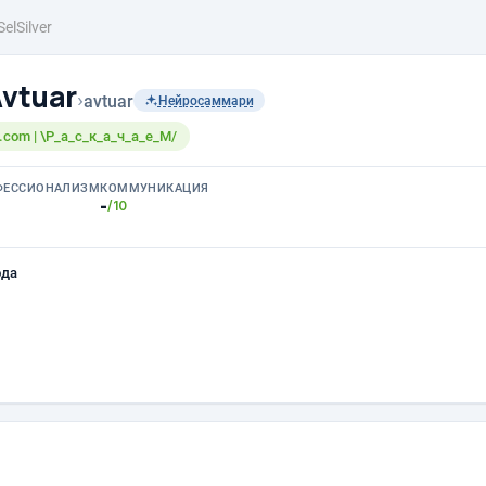
SelSilver
Avtuar
›
avtuar
Нейросаммари
l.com | \Р_а_с_к_а_ч_а_е_М/
ФЕССИОНАЛИЗМ
КОММУНИКАЦИЯ
-
/10
ода