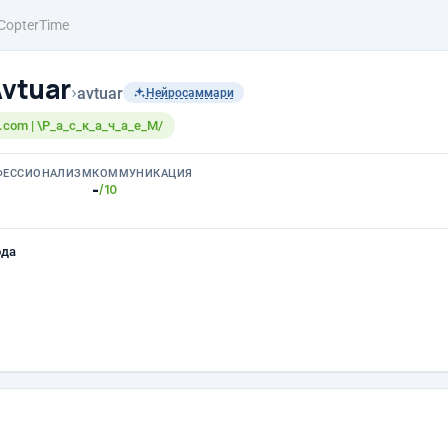
CopterTime
Avtuar
›
avtuar
Нейросаммари
l.com | \Р_а_с_к_а_ч_а_е_М/
ФЕССИОНАЛИЗМ
КОММУНИКАЦИЯ
-
/10
ода