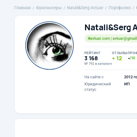
Главная
Фрилансеры
Natali&Serg Avtuar
Портфолио
Natali&Serg 
avtuar.com | avtuar@gmai
РЕЙТИНГ
ОТЗЫВЫ
ПРО
3 168
12
-
/10
№ 792 в каталоге
На сайте с
2012 г
Юридический
ИП
статус