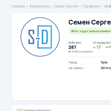
Главная
Фрилансеры
Семен Сергеев
Портфолио
Инф
Семен Серге
Нет задач невыполнимых
РЕЙТИНГ
ОТЗЫВЫ
ПР
287
17
-
/1
№ 4 032 в каталоге
Город
Тула
На сайте с
2014 г
Freelance.Boutique