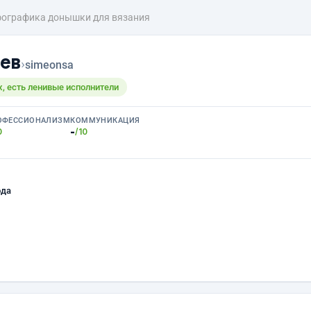
ографика донышки для вязания
ев
›
simeonsa
, есть ленивые исполнители
ОФЕССИОНАЛИЗМ
КОММУНИКАЦИЯ
-
0
/10
ода