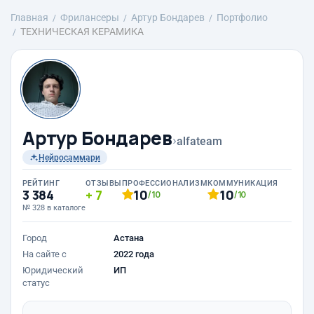
Главная
Фрилансеры
Артур Бондарев
Портфолио
ТЕХНИЧЕСКАЯ КЕРАМИКА
Артур Бондарев
›
alfateam
Нейросаммари
РЕЙТИНГ
ОТЗЫВЫ
ПРОФЕССИОНАЛИЗМ
КОММУНИКАЦИЯ
3 384
7
10
10
/10
/10
№ 328 в каталоге
Город
Астана
На сайте с
2022 года
Юридический
ИП
статус