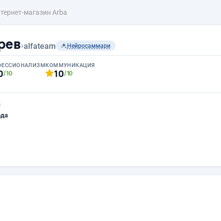
тернет-магазин Arba
рев
›
alfateam
Нейросаммари
ФЕССИОНАЛИЗМ
КОММУНИКАЦИЯ
0
10
/10
/10
а
ода