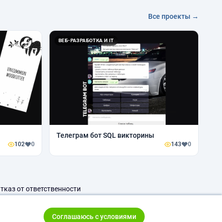
Все проекты →
ВЕБ-РАЗРАБОТКА И IT
Телеграм бот SQL викторины
102
0
143
0
тказ от ответственности
Соглашаюсь с условиями