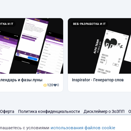
ТКА И IT
ВЕБ-РАЗРАБОТКА И IT
лендарь и фазы луны
Inspirator - Генератор слов
120
0
Оферта
Политика конфиденциальности
Дисклеймер о ЗоЗПП
О
глашаетесь с условиями
использования файлов cookie