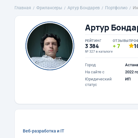
Главная
Фрилансеры
Артур Бондарев
Портфолио
Ин
Артур Бонда
РЕЙТИНГ
ОТЗЫВЫ
ПРО
3 384
7
1
№ 327 в каталоге
Город
Астан
На сайте с
2022 г
Юридический
ИП
статус
Веб-разработка и IT