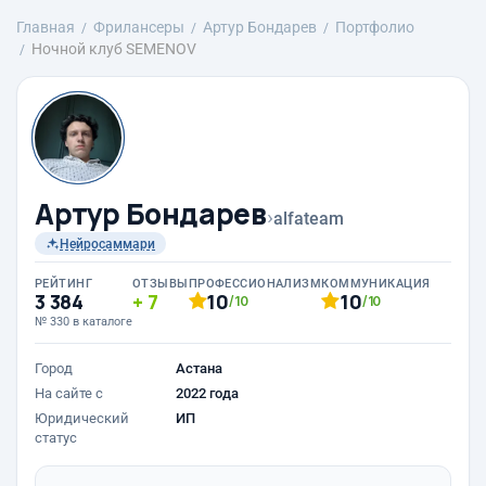
Главная
Фрилансеры
Артур Бондарев
Портфолио
Ночной клуб SEMENOV
Артур Бондарев
›
alfateam
Нейросаммари
РЕЙТИНГ
ОТЗЫВЫ
ПРОФЕССИОНАЛИЗМ
КОММУНИКАЦИЯ
3 384
7
10
10
/10
/10
№ 330 в каталоге
Город
Астана
На сайте с
2022 года
Юридический
ИП
статус