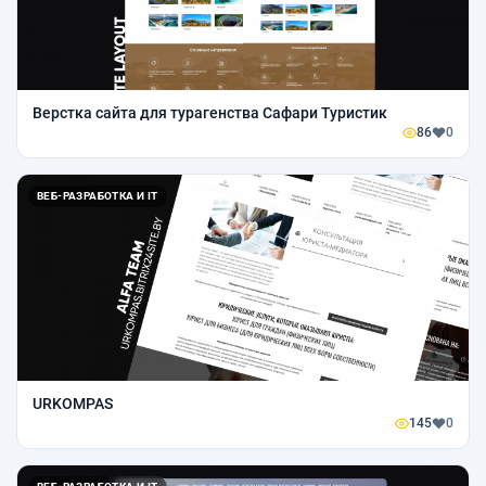
Верстка сайта для турагенства Сафари Туристик
86
0
ВЕБ-РАЗРАБОТКА И IT
URKOMPAS
145
0