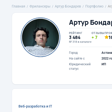
Главная
Фрилансеры
Артур Бондарев
Портфолио
Аг
Артур Бонда
РЕЙТИНГ
ОТЗЫВЫ
ПРО
3 484
7
1
№ 318 в каталоге
Город
Астан
На сайте с
2022 г
Юридический
ИП
статус
Веб-разработка и IT