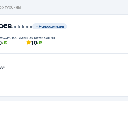
ро турбины
рев
›
alfateam
Нейросаммари
ФЕССИОНАЛИЗМ
КОММУНИКАЦИЯ
0
10
/10
/10
а
ода