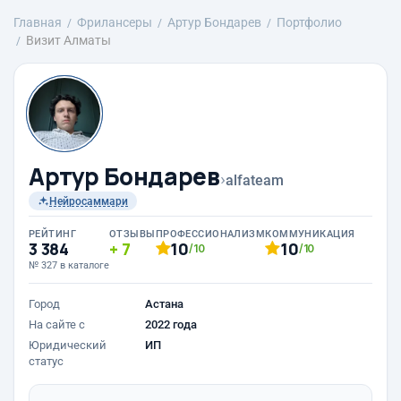
Главная
Фрилансеры
Артур Бондарев
Портфолио
Визит Алматы
Артур Бондарев
›
alfateam
Нейросаммари
РЕЙТИНГ
ОТЗЫВЫ
ПРОФЕССИОНАЛИЗМ
КОММУНИКАЦИЯ
3 384
7
10
10
/10
/10
№ 327 в каталоге
Город
Астана
На сайте с
2022 года
Юридический
ИП
статус