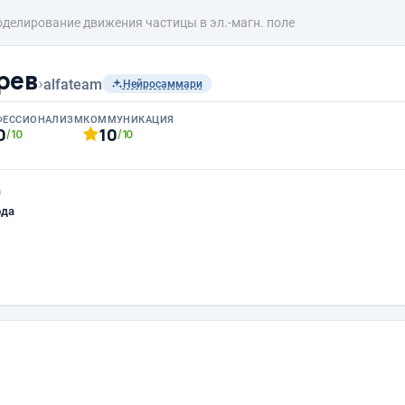
делирование движения частицы в эл.-магн. поле
рев
›
alfateam
Нейросаммари
ФЕССИОНАЛИЗМ
КОММУНИКАЦИЯ
0
10
/10
/10
а
ода