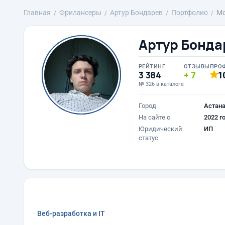
Главная
Фрилансеры
Артур Бондарев
Портфолио
Мо
Артур Бонда
РЕЙТИНГ
ОТЗЫВЫ
ПРО
3 384
7
1
№ 326 в каталоге
Город
Астан
На сайте с
2022 г
Юридический
ИП
статус
Веб-разработка и IT