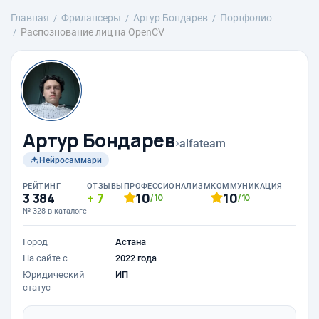
Главная
Фрилансеры
Артур Бондарев
Портфолио
Распознование лиц на OpenCV
Артур Бондарев
›
alfateam
Нейросаммари
РЕЙТИНГ
ОТЗЫВЫ
ПРОФЕССИОНАЛИЗМ
КОММУНИКАЦИЯ
3 384
7
10
10
/10
/10
№ 328 в каталоге
Город
Астана
На сайте с
2022 года
Юридический
ИП
статус