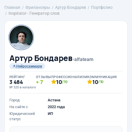
Главная
Фрилансеры
Артур Бондарев
Портфолио
Inspirator - Генератор слов
Артур Бондарев
›
alfateam
Нейросаммари
РЕЙТИНГ
ОТЗЫВЫ
ПРОФЕССИОНАЛИЗМ
КОММУНИКАЦИЯ
3 484
7
10
10
/10
/10
№ 320 в каталоге
Город
Астана
На сайте с
2022 года
Юридический
ИП
статус