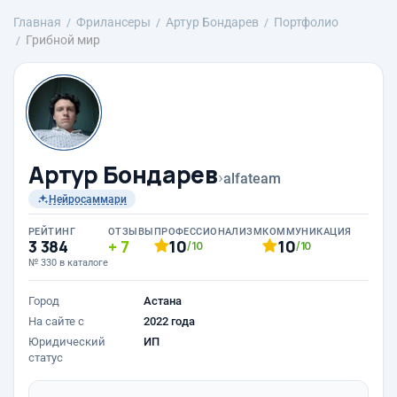
Главная
Фрилансеры
Артур Бондарев
Портфолио
Грибной мир
Артур Бондарев
›
alfateam
Нейросаммари
РЕЙТИНГ
ОТЗЫВЫ
ПРОФЕССИОНАЛИЗМ
КОММУНИКАЦИЯ
3 384
7
10
10
/10
/10
№ 330 в каталоге
Город
Астана
На сайте с
2022 года
Юридический
ИП
статус