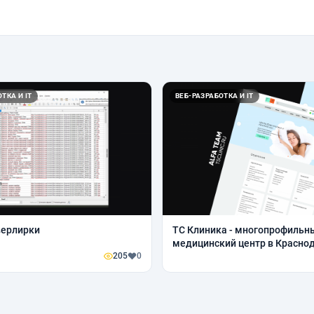
ТКА И IT
ВЕБ-РАЗРАБОТКА И IT
верлирки
ТС Клиника - многопрофильн
медицинский центр в Красно
205
0