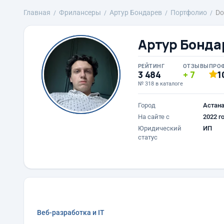
Главная
Фрилансеры
Артур Бондарев
Портфолио
Do
Артур Бонда
РЕЙТИНГ
ОТЗЫВЫ
ПРО
3 484
7
1
№ 318 в каталоге
Город
Астан
На сайте с
2022 г
Юридический
ИП
статус
Веб-разработка и IT