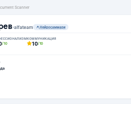
cument Scanner
рев
›
alfateam
Нейросаммари
ФЕССИОНАЛИЗМ
КОММУНИКАЦИЯ
0
10
/10
/10
а
ода