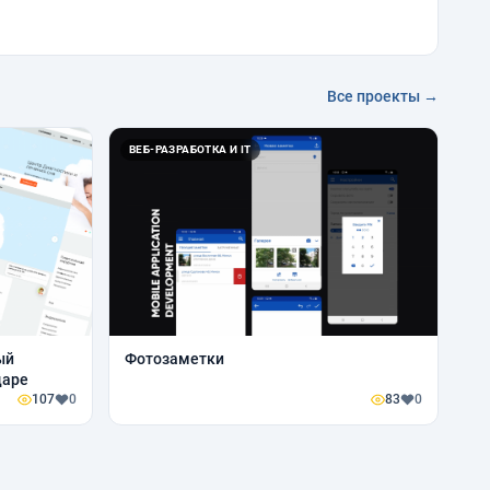
Все проекты →
ВЕБ-РАЗРАБОТКА И IT
ый
Фотозаметки
даре
107
0
83
0