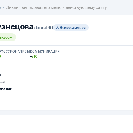
о
Дизайн выпадающего меню к действующему сайту
узнецова
›
kaaat90
Нейросаммари
 вкусом
ОФЕССИОНАЛИЗМ
КОММУНИКАЦИЯ
-
0
/10
а
ода
анятый