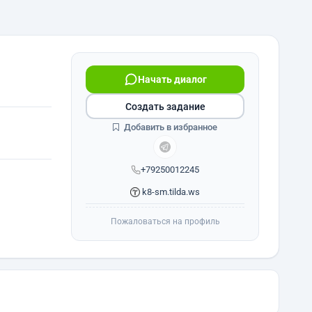
Начать диалог
Создать задание
Добавить в избранное
+79250012245
k8-sm.tilda.ws
Пожаловаться на профиль