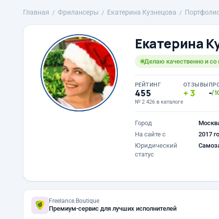
Главная
Фрилансеры
Екатерина Кузнецова
Портфоли
Екатерина К
Делаю качественно и со
РЕЙТИНГ
ОТЗЫВЫ
ПР
455
3
-
/1
№ 2 426 в каталоге
Город
Москв
На сайте с
2017 г
Юридический
Самоз
статус
Freelance.Boutique
Премиум-сервис для лучших исполнителей