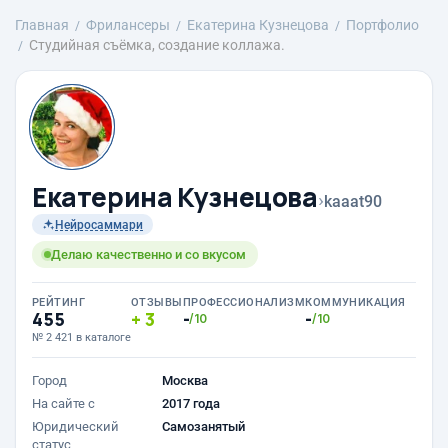
Главная
Фрилансеры
Екатерина Кузнецова
Портфолио
Студийная съёмка, создание коллажа.
Екатерина Кузнецова
›
kaaat90
Нейросаммари
Делаю качественно и со вкусом
РЕЙТИНГ
ОТЗЫВЫ
ПРОФЕССИОНАЛИЗМ
КОММУНИКАЦИЯ
455
3
-
-
/10
/10
№ 2 421 в каталоге
Город
Москва
На сайте с
2017 года
Юридический
Самозанятый
статус