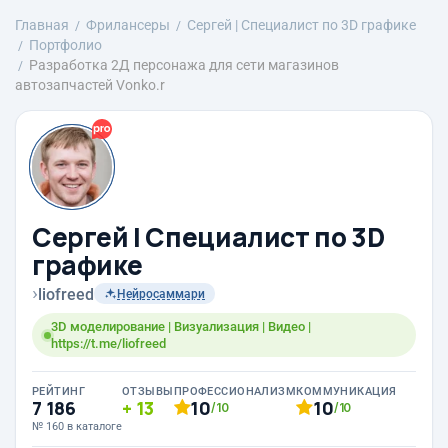
Главная
Фрилансеры
Сергей | Специалист по 3D графике
Портфолио
Разработка 2Д персонажа для сети магазинов
автозапчастей Vonko.r
Сергей | Специалист по 3D
графике
›
liofreed
Нейросаммари
3D моделирование | Визуализация | Видео |
https://t.me/liofreed
РЕЙТИНГ
ОТЗЫВЫ
ПРОФЕССИОНАЛИЗМ
КОММУНИКАЦИЯ
7 186
13
10
10
/10
/10
№ 160 в каталоге