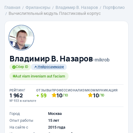
Главная
Фрилансеры
Владимир В. Назаров
Портфолио
Вычислительный модуль Пластиковый корпус
Владимир В. Назаров
›
mikrob
Сбер ID
Нейросаммари
Aut viam inveniam aut faciam
РЕЙТИНГ
ОТЗЫВЫ
ПРОФЕССИОНАЛИЗМ
КОММУНИКАЦИЯ
1 962
59
10
10
/10
/10
№ 933 в каталоге
Город
Москва
Опыт работы
15 лет
На сайте с
2015 года