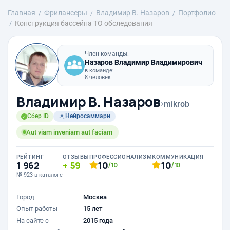
Главная
Фрилансеры
Владимир В. Назаров
Портфолио
Конструкция бассейна ТО обследования
Член команды:
Назаров Владимир Владимирович
в команде:
8 человек
Владимир В. Назаров
›
mikrob
Сбер ID
Нейросаммари
Aut viam inveniam aut faciam
РЕЙТИНГ
ОТЗЫВЫ
ПРОФЕССИОНАЛИЗМ
КОММУНИКАЦИЯ
1 962
59
10
10
/10
/10
№ 923 в каталоге
Город
Москва
Опыт работы
15 лет
На сайте с
2015 года