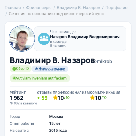
Главная
Фрилансеры
Владимир В. Назаров
Портфолио
Сечения по основанию под диспетчерский пункт
Член команды:
Назаров Владимир Владимирович
в команде:
8 человек
Владимир В. Назаров
›
mikrob
Сбер ID
Нейросаммари
Aut viam inveniam aut faciam
РЕЙТИНГ
ОТЗЫВЫ
ПРОФЕССИОНАЛИЗМ
КОММУНИКАЦИЯ
1 962
59
10
10
/10
/10
№ 902 в каталоге
Город
Москва
Опыт работы
15 лет
На сайте с
2015 года