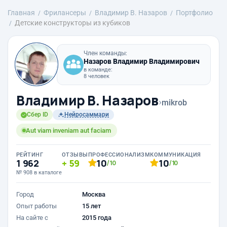
Главная
Фрилансеры
Владимир В. Назаров
Портфолио
Детские конструкторы из кубиков
Член команды:
Назаров Владимир Владимирович
в команде:
8 человек
Владимир В. Назаров
›
mikrob
Сбер ID
Нейросаммари
Aut viam inveniam aut faciam
РЕЙТИНГ
ОТЗЫВЫ
ПРОФЕССИОНАЛИЗМ
КОММУНИКАЦИЯ
1 962
59
10
10
/10
/10
№ 908 в каталоге
Город
Москва
Опыт работы
15 лет
На сайте с
2015 года