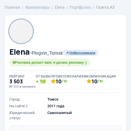
Главная
Фрилансеры
Elena
Портфолио
Газета А3
Elena
›
Pingvin_Tomsk
Нейросаммари
Реклама делает имя, я делаю рекламу :)
РЕЙТИНГ
ОТЗЫВЫ
ПРОФЕССИОНАЛИЗМ
КОММУНИКАЦИЯ
3 503
98
10
10
/10
/10
№ 313 в каталоге
Город
Томск
На сайте с
2011 года
Юридический
Самозанятый
статус