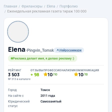
Главная
Фрилансеры
Elena
Портфолио
Еженедельная рекламная газета тираж 100 000
Elena
›
Pingvin_Tomsk
Нейросаммари
Реклама делает имя, я делаю рекламу :)
РЕЙТИНГ
ОТЗЫВЫ
ПРОФЕССИОНАЛИЗМ
КОММУНИКАЦИЯ
3 503
98
10
10
/10
/10
№ 313 в каталоге
Город
Томск
На сайте с
2011 года
Юридический
Самозанятый
статус