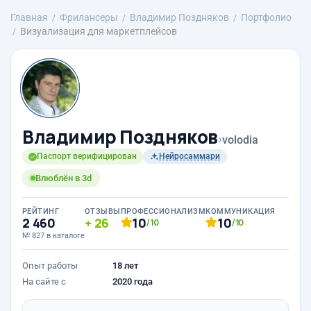
Главная
Фрилансеры
Владимир Поздняков
Портфолио
Визуализация для маркетплейсов
Владимир Поздняков
›
volodia
Паспорт верифицирован
Нейросаммари
Влюблён в 3d
РЕЙТИНГ
ОТЗЫВЫ
ПРОФЕССИОНАЛИЗМ
КОММУНИКАЦИЯ
2 460
26
10
10
/10
/10
№ 827 в каталоге
Опыт работы
18 лет
На сайте с
2020 года