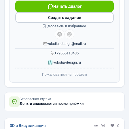
Начать диалог
Создать задание
Добавить в избранное
volodia_design@mail.ru
+79656118486
volodia-design.ru
Пожаловаться на профиль
Безопасная сделка
Деньги списываются после приёмки
3D и Визуализация
94
0