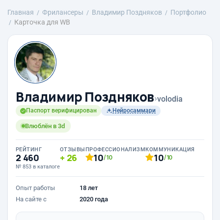
Главная
Фрилансеры
Владимир Поздняков
Портфолио
Карточка для WB
Владимир Поздняков
›
volodia
Паспорт верифицирован
Нейросаммари
Влюблён в 3d
РЕЙТИНГ
ОТЗЫВЫ
ПРОФЕССИОНАЛИЗМ
КОММУНИКАЦИЯ
2 460
26
10
10
/10
/10
№ 853 в каталоге
Опыт работы
18 лет
На сайте с
2020 года