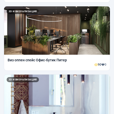
3D И ВИЗУАЛИЗАЦИЯ
Виз оппен спейс Офис-бутик Питер
90
0
3D И ВИЗУАЛИЗАЦИЯ