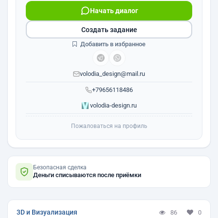
Начать диалог
Создать задание
Добавить в избранное
volodia_design@mail.ru
+79656118486
volodia-design.ru
Пожаловаться на профиль
Безопасная сделка
Деньги списываются после приёмки
3D и Визуализация
86
0