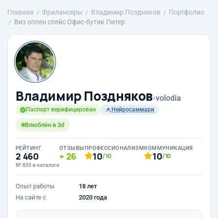
Главная
Фрилансеры
Владимир Поздняков
Портфолио
Виз оппен спейс Офис-бутик Питер
Владимир Поздняков
›
volodia
Паспорт верифицирован
Нейросаммари
Влюблён в 3d
РЕЙТИНГ
ОТЗЫВЫ
ПРОФЕССИОНАЛИЗМ
КОММУНИКАЦИЯ
2 460
26
10
10
/10
/10
№ 835 в каталоге
Опыт работы
18 лет
На сайте с
2020 года