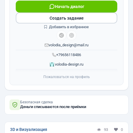
Начать диалог
Создать задание
Добавить в избранное
volodia_design@mail.ru
+79656118486
volodia-design.ru
Пожаловаться на профиль
Безопасная сделка
Деньги списываются после приёмки
3D и Визуализация
93
0