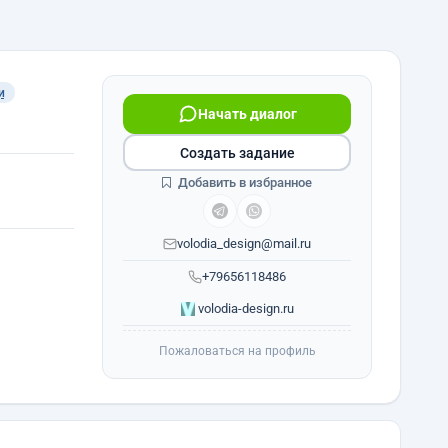
и
Начать диалог
Создать задание
Добавить в избранное
volodia_design@mail.ru
+79656118486
volodia-design.ru
Пожаловаться на профиль