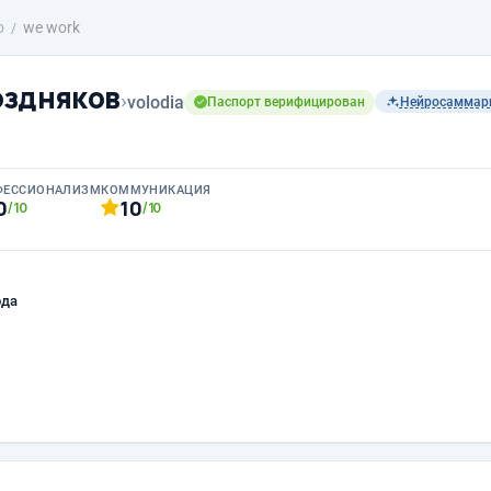
о
we work
оздняков
›
volodia
Паспорт верифицирован
Нейросаммар
ФЕССИОНАЛИЗМ
КОММУНИКАЦИЯ
0
10
/10
/10
ода