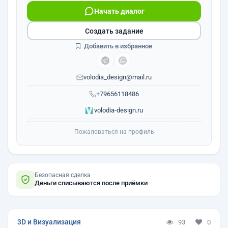
Начать диалог
Создать задание
Добавить в избранное
volodia_design@mail.ru
+79656118486
volodia-design.ru
Пожаловаться на профиль
Безопасная сделка
Деньги списываются после приёмки
3D и Визуализация
93
0