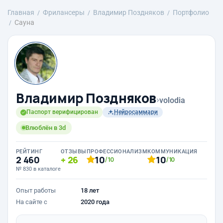
Главная
Фрилансеры
Владимир Поздняков
Портфолио
Сауна
Владимир Поздняков
›
volodia
Паспорт верифицирован
Нейросаммари
Влюблён в 3d
РЕЙТИНГ
ОТЗЫВЫ
ПРОФЕССИОНАЛИЗМ
КОММУНИКАЦИЯ
2 460
26
10
10
/10
/10
№ 830 в каталоге
Опыт работы
18 лет
На сайте с
2020 года