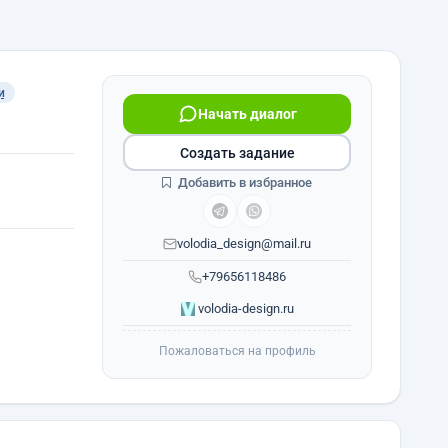
и
Начать диалог
Создать задание
Добавить в избранное
volodia_design@mail.ru
+79656118486
volodia-design.ru
Пожаловаться на профиль