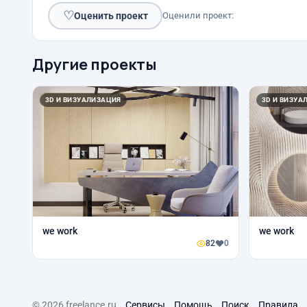
♡
Оценить проект
Оценили проект:
Другие проекты
3D И ВИЗУАЛИЗАЦИЯ
3D И ВИЗУА
we work
we work
82
0
© 2026 freelance.ru
Сервисы
Помощь
Поиск
Правила