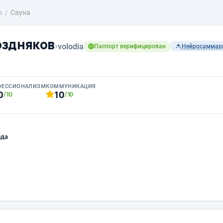
о
Сауна
оздняков
›
volodia
Паспорт верифицирован
Нейросаммар
ФЕССИОНАЛИЗМ
КОММУНИКАЦИЯ
0
10
/10
/10
ода