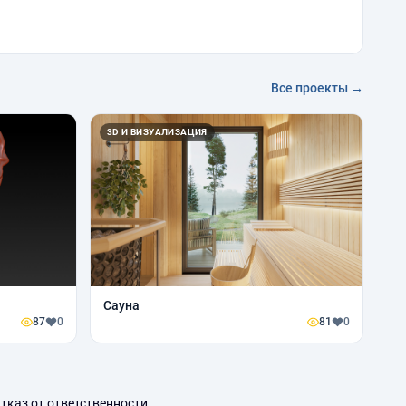
Все проекты →
3D И ВИЗУАЛИЗАЦИЯ
Сауна
87
0
81
0
тказ от ответственности