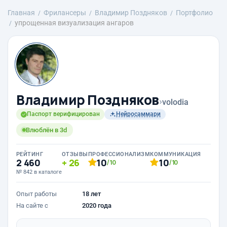
Главная
Фрилансеры
Владимир Поздняков
Портфолио
упрощенная визуализация ангаров
Владимир Поздняков
›
volodia
Паспорт верифицирован
Нейросаммари
Влюблён в 3d
РЕЙТИНГ
ОТЗЫВЫ
ПРОФЕССИОНАЛИЗМ
КОММУНИКАЦИЯ
2 460
26
10
10
/10
/10
№ 842 в каталоге
Опыт работы
18 лет
На сайте с
2020 года