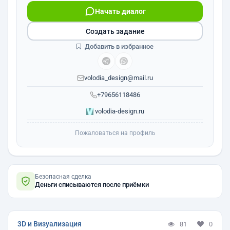
Начать диалог
Создать задание
Добавить в избранное
volodia_design@mail.ru
+79656118486
volodia-design.ru
Пожаловаться на профиль
Безопасная сделка
Деньги списываются после приёмки
3D и Визуализация
81
0