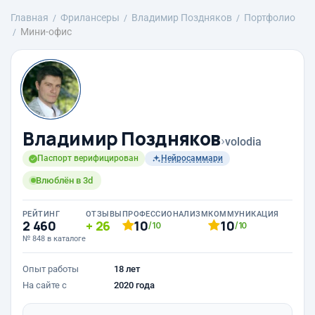
Главная
Фрилансеры
Владимир Поздняков
Портфолио
Мини-офис
Владимир Поздняков
›
volodia
Паспорт верифицирован
Нейросаммари
Влюблён в 3d
РЕЙТИНГ
ОТЗЫВЫ
ПРОФЕССИОНАЛИЗМ
КОММУНИКАЦИЯ
2 460
26
10
10
/10
/10
№ 848 в каталоге
Опыт работы
18 лет
На сайте с
2020 года