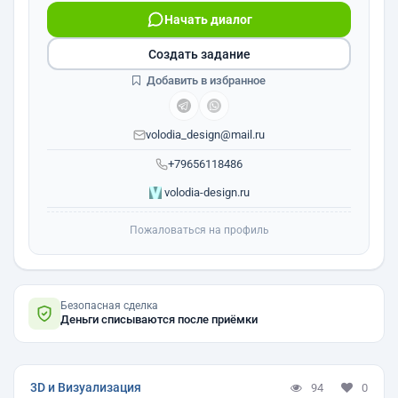
Начать диалог
Создать задание
Добавить в избранное
volodia_design@mail.ru
+79656118486
volodia-design.ru
Пожаловаться на профиль
Безопасная сделка
Деньги списываются после приёмки
3D и Визуализация
94
0